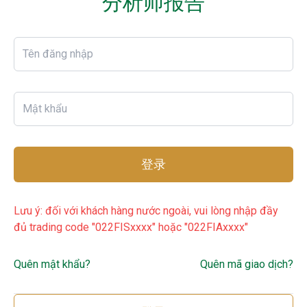
分析师报告
登录
Lưu ý: đối với khách hàng nước ngoài, vui lòng nhập đầy
đủ trading code "022FISxxxx" hoặc "022FIAxxxx"
Quên mật khẩu?
Quên mã giao dịch?