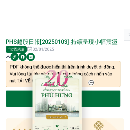
PHS越股日報[20250103]-持續呈現小幅震盪
市場評論
02/01/2025
PDF không thể được hiển thị trên trình duyệt di động.
20 Năm Thành Lập - Công Ty Chứng Khoán Phú
Vui lòng tải file về máy để xem bằng cách nhấn vào
nút TẢI VỀ bên dưới.
TẢI VỀ