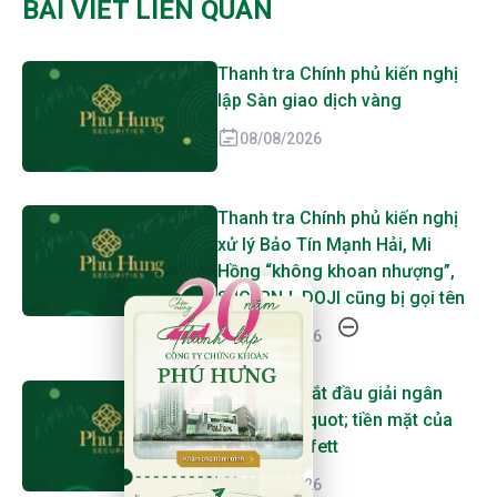
BÀI VIẾT LIÊN QUAN
Thanh tra Chính phủ kiến nghị
lập Sàn giao dịch vàng
08/08/2026
Thanh tra Chính phủ kiến nghị
xử lý Bảo Tín Mạnh Hải, Mi
Hồng “không khoan nhượng”,
20 Năm Thành Lập - Công Ty Chứng Khoán Phú
SJC, PNJ, DOJI cũng bị gọi tên
08/08/2026
Greg Abel bắt đầu giải ngân
&quot;núi&quot; tiền mặt của
Warren Buffett
08/08/2026