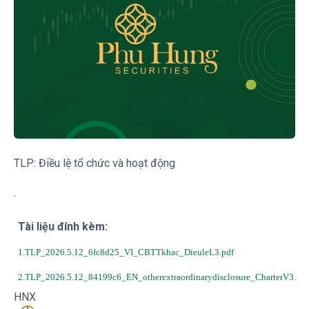
TLP: Điều lệ tổ chức và hoạt động
.
Tài liệu đính kèm:
1.TLP_2026.5.12_6fc8d25_VI_CBTTkhac_DieuleL3.pdf
2.TLP_2026.5.12_84199c6_EN_otherextraordinarydisclosure_CharterV3.pdf
HNX