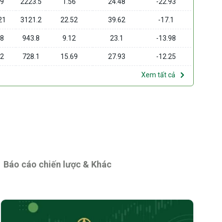
29
2223.5
1.56
24.48
-22.93
21
3121.2
22.52
39.62
-17.1
68
943.8
9.12
23.1
-13.98
72
728.1
15.69
27.93
-12.25
Xem tất cả
Báo cáo chiến lược & Khác