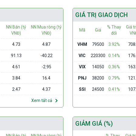
GIÁ TRỊ GIAO DỊCH
NN Bán (tỷ
NN Mua ròng (tỷ
% Thay
Giá tr
Mã
Giá
VNĐ)
VNĐ)
đổi
VN
4.73
4.87
VHM
79500
3.92%
708
91.13
-40.22
VIC
220300
0.14%
176
4.61
-2.95
VIX
14050
0.36%
163
3.84
16.4
PNJ
38200
0.79%
121
2.47
4.37
SSI
24500
0.41%
107
Xem tất cả
GIẢM GIÁ (%)
NN Bán (tỷ
NN Mua ròng (tỷ
% Thay
Giá tr