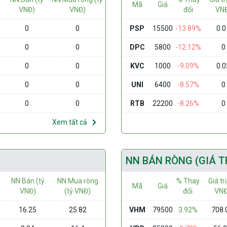
Mã
Giá
VNĐ)
VNĐ)
đổi
VN
0
0
PSP
15500
-13.89%
0.0
0
0
DPC
5800
-12.12%
0
0
0
KVC
1000
-9.09%
0.0
0
0
UNI
6400
-8.57%
0
0
0
RTB
22200
-8.26%
0
Xem tất cả
NN BÁN RÒNG (GIÁ T
NN Bán (tỷ
NN Mua ròng
% Thay
Giá trị
Mã
Giá
VNĐ)
(tỷ VNĐ)
đổi
VNĐ
16.25
25.82
VHM
79500
3.92%
708.