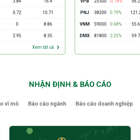
3.84
16.4
VPB
25300
-0.78%
56.
0.72
10.71
PNJ
38200
0.79%
121.
0
8.86
VNM
59000
0.68%
55.
2.95
8.35
DMX
81800
2.25%
59.
Xem tất cả
NHẬN ĐỊNH & BÁO CÁO
o vĩ mô
Báo cáo ngành
Báo cáo doanh nghiệp