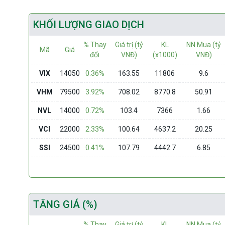
KHỐI LƯỢNG GIAO DỊCH
% Thay
Giá trị (tỷ
KL
NN Mua (tỷ
Mã
Giá
đổi
VNĐ)
(x1000)
VNĐ)
VIX
14050
0.36%
163.55
11806
9.6
VHM
79500
3.92%
708.02
8770.8
50.91
NVL
14000
0.72%
103.4
7366
1.66
VCI
22000
2.33%
100.64
4637.2
20.25
SSI
24500
0.41%
107.79
4442.7
6.85
TĂNG GIÁ (%)
% Thay
Giá trị (tỷ
KL
NN Mua (tỷ