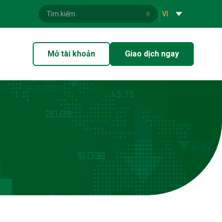
|
VI
Mở tài khoản
Giao dịch ngay