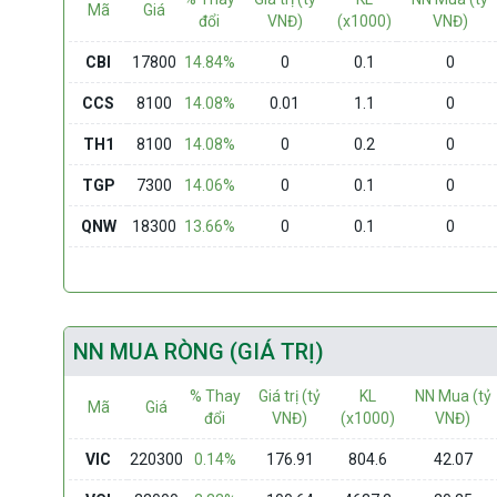
Mã
Giá
đổi
VNĐ)
(x1000)
VNĐ)
CBI
17800
14.84%
0
0.1
0
CCS
8100
14.08%
0.01
1.1
0
TH1
8100
14.08%
0
0.2
0
TGP
7300
14.06%
0
0.1
0
QNW
18300
13.66%
0
0.1
0
NN MUA RÒNG (GIÁ TRỊ)
% Thay
Giá trị (tỷ
KL
NN Mua (tỷ
Mã
Giá
đổi
VNĐ)
(x1000)
VNĐ)
VIC
220300
0.14%
176.91
804.6
42.07