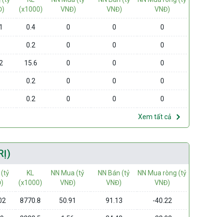
Đ)
(x1000)
VNĐ)
VNĐ)
VNĐ)
1
0.4
0
0
0
0.2
0
0
0
2
15.6
0
0
0
0.2
0
0
0
0.2
0
0
0
Xem tất cả
RỊ)
 (tỷ
KL
NN Mua (tỷ
NN Bán (tỷ
NN Mua ròng (tỷ
)
(x1000)
VNĐ)
VNĐ)
VNĐ)
02
8770.8
50.91
91.13
-40.22