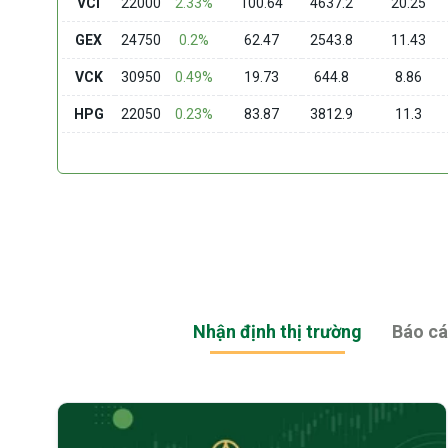
VCI
22000
2.33%
100.64
4637.2
20.25
GEX
24750
0.2%
62.47
2543.8
11.43
VCK
30950
0.49%
19.73
644.8
8.86
HPG
22050
0.23%
83.87
3812.9
11.3
Nhận định thị trường
Báo cá