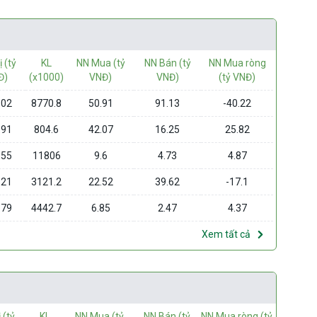
ị (tỷ
KL
NN Mua (tỷ
NN Bán (tỷ
NN Mua ròng
Đ)
(x1000)
VNĐ)
VNĐ)
(tỷ VNĐ)
.02
8770.8
50.91
91.13
-40.22
.91
804.6
42.07
16.25
25.82
.55
11806
9.6
4.73
4.87
.21
3121.2
22.52
39.62
-17.1
.79
4442.7
6.85
2.47
4.37
Xem tất cả
ị (tỷ
KL
NN Mua (tỷ
NN Bán (tỷ
NN Mua ròng (tỷ