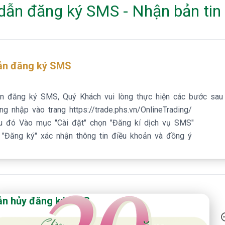
ẫn đăng ký SMS - Nhận bản tin
ẫn đăng ký SMS
ện đăng ký SMS, Quý Khách vui lòng thực hiện các bước sau 
g nhập vào trang https://trade.phs.vn/OnlineTrading/
u đó Vào mục "Cài đặt" chọn "Đăng kí dịch vụ SMS"
 "Đăng ký" xác nhận thông tin điều khoản và đồng ý
 Năm Thành Lập - Công Ty Chứng Khoán Phú Hưng
ẫn hủy đăng ký SMS