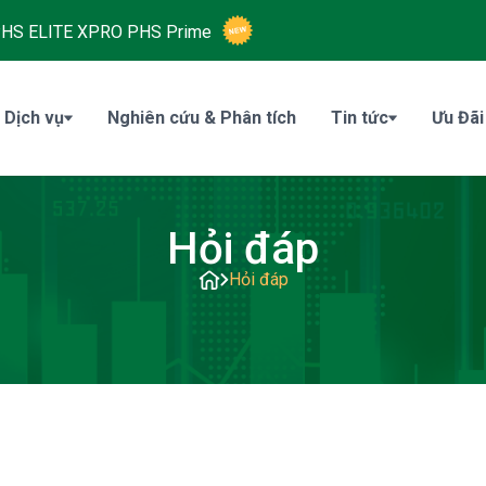
HS ELITE XPRO
PHS Prime
 Dịch vụ
Nghiên cứu & Phân tích
Tin tức
Ưu Đãi
Hỏi đáp
Hỏi đáp