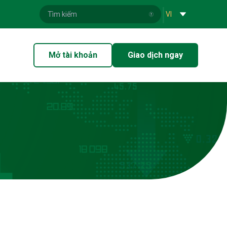
|
VI
Mở tài khoản
Giao dịch ngay