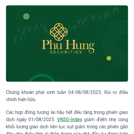
Chứng khoán phái sinh tuần 04-08/08/2025: Rủi ro điều
chỉnh hiện hữu
Các hợp đồng tương lai hầu hết đều tăng trong phiên giao
dịch ngày 01/08/2025.
VN30-Index
giảm điểm nhẹ cùng
khối lượng giao dịch liên tục sụt giảm trong các phiên gần
đây cho thấy tâm lý thận trọng của nhà đầu tư đang hiện