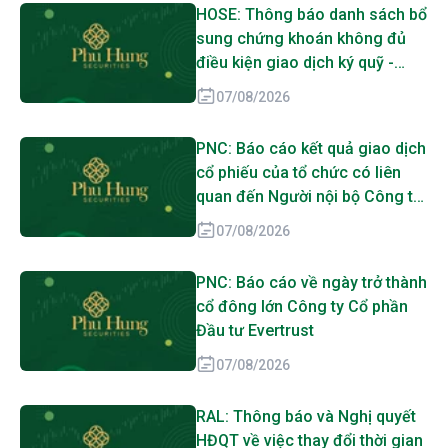
HOSE: Thông báo danh sách bổ
sung chứng khoán không đủ
điều kiện giao dịch ký quỹ -
DMX
07/08/2026
PNC: Báo cáo kết quả giao dịch
cổ phiếu của tổ chức có liên
quan đến Người nội bộ Công ty
Cổ phần Đầu tư Evertrust, Công
07/08/2026
ty TNHH MTV Thương mại Dịch
vụ Tân Lực Miền Nam
PNC: Báo cáo về ngày trở thành
cổ đông lớn Công ty Cổ phần
Đầu tư Evertrust
07/08/2026
RAL: Thông báo và Nghị quyết
HĐQT về việc thay đổi thời gian