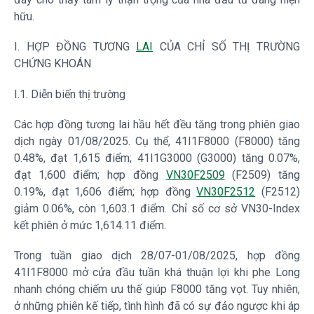
hữu.
I. HỢP ĐỒNG TƯƠNG
LAI
CỦA CHỈ SỐ THỊ TRƯỜNG
CHỨNG KHOÁN
I.1. Diễn biến thị trường
Các hợp đồng tương lai hầu hết đều tăng trong phiên giao
dịch ngày 01/08/2025. Cụ thể, 41I1F8000 (F8000) tăng
0.48%, đạt 1,615 điểm; 41I1G3000 (G3000) tăng 0.07%,
đạt 1,600 điểm; hợp đồng
VN30F2509
(F2509) tăng
0.19%, đạt 1,606 điểm; hợp đồng
VN30F2512
(F2512)
giảm 0.06%, còn 1,603.1 điểm. Chỉ số cơ sở
VN30-Index
kết phiên ở mức 1,614.11 điểm.
Trong tuần giao dịch 28/07-01/08/2025, hợp đồng
41I1F8000 mở cửa đầu tuần khá thuận lợi khi phe Long
nhanh chóng chiếm ưu thế giúp F8000 tăng vọt. Tuy nhiên,
ở những phiên kế tiếp, tình hình đã có sự đảo ngược khi áp