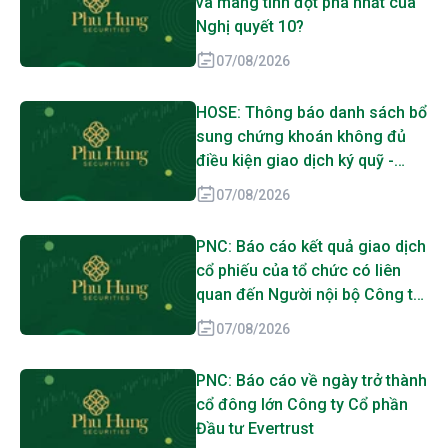
và mang tính đột phá nhất của
Nghị quyết 10?
07/08/2026
HOSE: Thông báo danh sách bổ
sung chứng khoán không đủ
điều kiện giao dịch ký quỹ -
DMX
07/08/2026
PNC: Báo cáo kết quả giao dịch
cổ phiếu của tổ chức có liên
quan đến Người nội bộ Công ty
Cổ phần Đầu tư Evertrust, Công
07/08/2026
ty TNHH MTV Thương mại Dịch
vụ Tân Lực Miền Nam
PNC: Báo cáo về ngày trở thành
cổ đông lớn Công ty Cổ phần
Đầu tư Evertrust