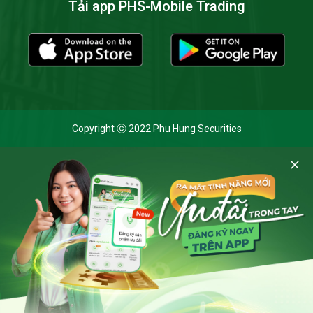
Tải app PHS-Mobile Trading
Copyright ⓒ 2022 Phu Hung Securities
Cookie và chính sách bảo mật
Bằng cách nhấp vào 'Cho phép cookie', bạn đồng ý với việc
lưu trữ tất cả các cookie trên thiết bị của mình và đồng ý
với
Thông báo Xử lý dữ liệu cá nhân
của Chứng khoán Phú
Hưng khi truy cập trang web này.