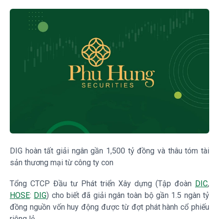
DIG hoàn tất giải ngân gần 1,500 tỷ đồng và thâu tóm tài
sản thương mại từ công ty con
Tổng CTCP Đầu tư Phát triển Xây dựng (Tập đoàn
DIC
,
HOSE
:
DIG
) cho biết đã giải ngân toàn bộ gần 1.5 ngàn tỷ
đồng nguồn vốn huy động được từ đợt phát hành cổ phiếu
riêng lẻ.