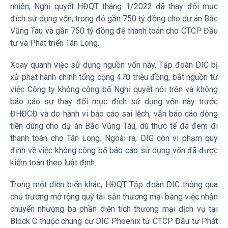
nhiên, Nghị quyết HĐQT tháng 1/2022 đã thay đổi mục
đích sử dụng vốn, trong đó gần 750 tỷ đồng cho dự án Bắc
Vũng Tàu và gần 750 tỷ đồng để thanh toán cho CTCP Đầu
tư và Phát triển Tân Long.
Xoay quanh việc sử dụng nguồn vốn này, Tập đoàn
DIC
bị
xử phạt hành chính tổng cộng 470 triệu đồng, bắt nguồn từ
việc Công ty không công bố Nghị quyết nói trên và không
báo cáo sự thay đổi mục đích sử dụng vốn này trước
ĐHĐCĐ và do hành vi báo cáo sai lệch, vẫn báo cáo dòng
tiền dùng cho dự án Bắc Vũng Tàu, dù thực tế đã đem đi
thanh toán cho Tân Long. Ngoài ra,
DIG
còn vi phạm quy
định về việc không công bố báo cáo sử dụng vốn đã được
kiểm toán theo luật định.
Trong một diễn biến khác, HĐQT Tập đoàn
DIC
thông qua
chủ trương mở rộng quỹ tài sản thương mại bằng việc nhận
chuyển nhượng ba phần diện tích thương mại dịch vụ tại
Block C thuộc chung cư
DIC
Phoenix từ CTCP Đầu tư Phát