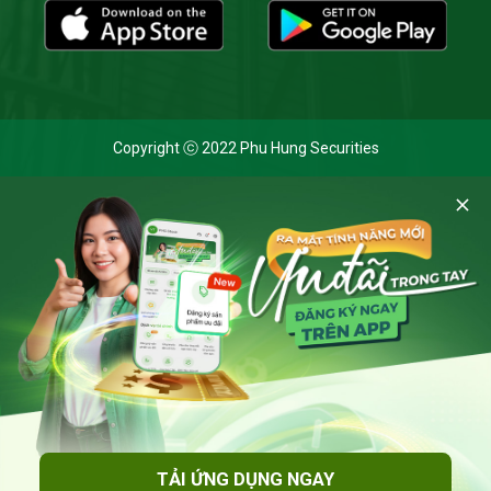
Copyright ⓒ 2022 Phu Hung Securities
Cookie và chính sách bảo mật
Bằng cách nhấp vào 'Cho phép cookie', bạn đồng ý với việc
lưu trữ tất cả các cookie trên thiết bị của mình và đồng ý
với
Thông báo Xử lý dữ liệu cá nhân
của Chứng khoán Phú
Hưng khi truy cập trang web này.
Cho phép cookies
TẢI ỨNG DỤNG NGAY