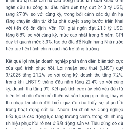
thiện trở lại của cả nhu cầu trong nước lẫn xuất khẩu. Giải
ngân đầu tư công từ đầu năm đến nay đạt 24.3 tỷ USD,
tăng 27.8% so với cùng kỳ, trong bối cảnh các dự án hạ
tầng chuyển dần từ khâu phê duyệt sang bước triển khai
với tiến độ ổn định. Vốn FDI giải ngân đạt 21.3 tỷ USD,
tăng 8.8% so với cùng kỳ, mức cao nhất trong 5 năm. CPI
duy trì quanh mức 3.3%, tạo dư địa để Ngân hàng Nhà nước
tiếp tục tiến hành chính sách hỗ trợ tăng trưởng.
Kết quả lợi nhuận doanh nghiệp phản ánh diễn biến tích cực
của quá trình phục hồi. Lợi nhuận sau thuế (LNST) quý
3/2025 tăng 21.2% so với cùng kỳ, doanh thu tăng 7.2%;
trong khi LNST 9 tháng đầu năm tăng 22.4% so với cùng
kỳ, doanh thu tăng 9%. Kết quả tích cực này chủ yếu đến từ
biên lợi nhuận được cải thiện và sản lượng gia tăng, thay vì
thu nhập tài chính đột biến, qua đó cho thấy sự phục hồi
trong hoạt động cốt lõi. Nhóm Tài chính và Công nghiệp
tiếp tục là các động lực tăng trưởng chính, trong khi những
tín hiệu phục hồi rõ nét ở Bất động sản và Tiêu dùng có đà