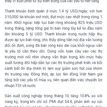
thay vì xuất phát từ sự biến động của các yếu tố nền tảng.
Thanh khoản bình quân ở mức 1.4 tỷ USD/ngày; với hơn
310,000 tài khoản mở mới, đạt mức cao nhất trong vòng 1
năm. Khối ngoại tiếp tục bán ròng khoảng 825 triệu USD
trong tháng, nâng tổng giá trị bán ròng lũy kế từ đầu năm
lên khoảng 5 tỷ USD. Thanh khoản trong nước hấp thụ
được áp lực bán ròng, cho thấy dòng tiền nội địa vẫn tương
đối ổn định, song đà bán ròng kéo dài của khối ngoại vẫn
là yếu tố cần theo dõi. Dòng vốn toàn cầu vào các thị
trường mới nổi nhìn chung vẫn thận trọng, khi mức hiệu
suất tương đối hấp dẫn tại các thị trường phát triển và bối
cảnh bất ổn địa chính trị làm suy giảm sức hút của nhóm
thị trường này. Đồng thời, áp lực lên đồng Việt Nam gia
tăng bởi các yếu tố mùa vụ, liên quan đến việc chuyển lợi
nhuận FDI về nước.
Sản xuất công nghiệp trong tháng 10 tăng 10.8% so với
cùng kỳ, trong khi chỉ số PMI đạt 54.4, phản ánh sự cải