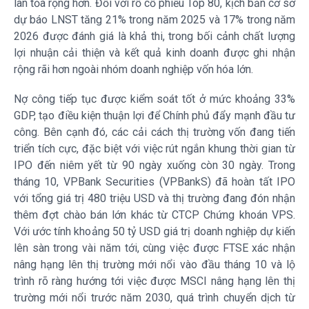
lan tỏa rộng hơn. Đối với rổ cổ phiếu Top 80, kịch bản cơ sở
dự báo LNST tăng 21% trong năm 2025 và 17% trong năm
2026 được đánh giá là khả thi, trong bối cảnh chất lượng
lợi nhuận cải thiện và kết quả kinh doanh được ghi nhận
rộng rãi hơn ngoài nhóm doanh nghiệp vốn hóa lớn.
Nợ công tiếp tục được kiểm soát tốt ở mức khoảng 33%
GDP, tạo điều kiện thuận lợi để Chính phủ đẩy mạnh đầu tư
công. Bên cạnh đó, các cải cách thị trường vốn đang tiến
triển tích cực, đặc biệt với việc rút ngắn khung thời gian từ
IPO đến niêm yết từ 90 ngày xuống còn 30 ngày. Trong
tháng 10, VPBank Securities (VPBankS) đã hoàn tất IPO
với tổng giá trị 480 triệu USD và thị trường đang đón nhận
thêm đợt chào bán lớn khác từ CTCP Chứng khoán VPS.
Với ước tính khoảng 50 tỷ USD giá trị doanh nghiệp dự kiến
lên sàn trong vài năm tới, cùng việc được FTSE xác nhận
nâng hạng lên thị trường mới nổi vào đầu tháng 10 và lộ
trình rõ ràng hướng tới việc được MSCI nâng hạng lên thị
trường mới nổi trước năm 2030, quá trình chuyển dịch từ