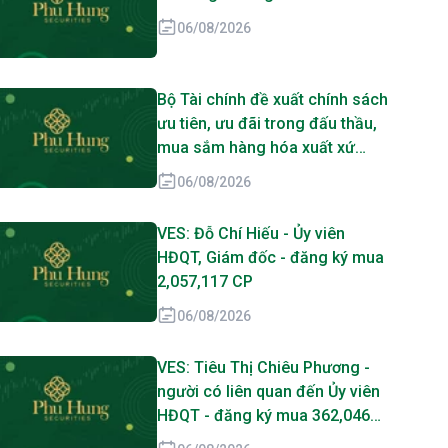
06/08/2026
Bộ Tài chính đề xuất chính sách
ưu tiên, ưu đãi trong đấu thầu,
mua sắm hàng hóa xuất xứ
trong nước
06/08/2026
VES: Đỗ Chí Hiếu - Ủy viên
HĐQT, Giám đốc - đăng ký mua
2,057,117 CP
06/08/2026
VES: Tiêu Thị Chiêu Phương -
người có liên quan đến Ủy viên
HĐQT - đăng ký mua 362,046
CP