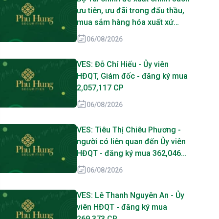
ưu tiên, ưu đãi trong đấu thầu,
mua sắm hàng hóa xuất xứ
trong nước
06/08/2026
VES: Đỗ Chí Hiếu - Ủy viên
HĐQT, Giám đốc - đăng ký mua
2,057,117 CP
06/08/2026
VES: Tiêu Thị Chiêu Phương -
người có liên quan đến Ủy viên
HĐQT - đăng ký mua 362,046
CP
06/08/2026
VES: Lê Thanh Nguyên An - Ủy
viên HĐQT - đăng ký mua
269,373 CP