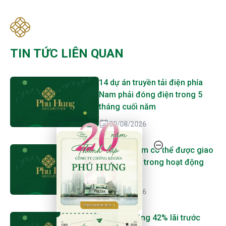
TIN TỨC LIÊN QUAN
14 dự án truyền tải điện phía
Nam phải đóng điện trong 5
tháng cuối năm
09/08/2026
20 Năm Thành Lập - Công Ty Chứng Khoán Phú
Petrovietnam có thể được giao
thêm quyền trong hoạt động
dầu khí
09/08/2026
Agribank tăng 42% lãi trước