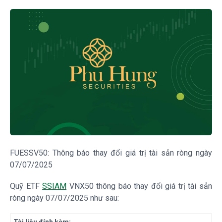
FUESSV50: Thông báo thay đổi giá trị tài sản ròng ngày
07/07/2025
Quỹ ETF
SSIAM
VNX50 thông báo thay đổi giá trị tài sản
ròng ngày 07/07/2025 như sau: