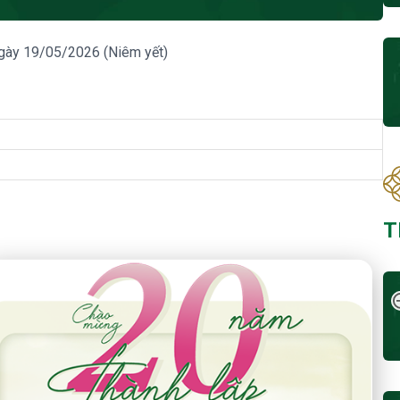
ngày 19/05/2026 (Niêm yết)
T
 Năm Thành Lập - Công Ty Chứng Khoán Phú Hưng