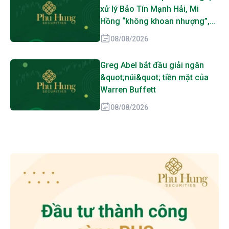
xử lý Bảo Tín Mạnh Hải, Mi
Hồng “không khoan nhượng”,
SJC, PNJ, DOJI cũng bị gọi tên
08/08/2026
Greg Abel bắt đầu giải ngân
&quot;núi&quot; tiền mặt của
Warren Buffett
08/08/2026