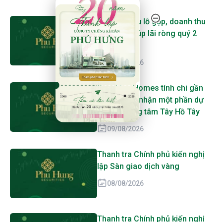
20 Năm Thành Lập - Công Ty Chứng Khoán Phú
CC1 lần đầu lỗ gộp, doanh thu
tài chính giúp lãi ròng quý 2
tăng vọt
09/08/2026
Sunshine Homes tính chi gần
2.3 ngàn tỷ nhận một phần dự
án khu trung tâm Tây Hồ Tây
09/08/2026
Thanh tra Chính phủ kiến nghị
lập Sàn giao dịch vàng
08/08/2026
Thanh tra Chính phủ kiến nghị