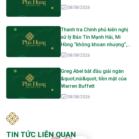
08/08/2026
Thanh tra Chính phủ kiến nghị
xử lý Bảo Tín Mạnh Hải, Mi
Hồng “không khoan nhượng”,
SJC, PNJ, DOJI cũng bị gọi tên
08/08/2026
Greg Abel bắt đầu giải ngân
&quot;núi&quot; tiền mặt của
Warren Buffett
08/08/2026
TIN TỨC LIÊN QUAN