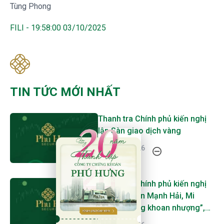
Tùng Phong
FILI - 19:58:00 03/10/2025
TIN TỨC MỚI NHẤT
Thanh tra Chính phủ kiến nghị
lập Sàn giao dịch vàng
20 Năm Thành Lập - Công Ty Chứng Khoán Phú
08/08/2026
Thanh tra Chính phủ kiến nghị
xử lý Bảo Tín Mạnh Hải, Mi
Hồng “không khoan nhượng”,
SJC, PNJ, DOJI cũng bị gọi tên