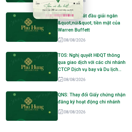
08/08/2026
Greg Abel bắt đầu giải ngân
&quot;núi&quot; tiền mặt của
Warren Buffett
08/08/2026
TOS: Nghị quyết HĐQT thông
qua giao dịch với các chi nhánh
CTCP Dịch vụ bay và Du lịch
biển Tân Cảng
08/08/2026
QNS: Thay đổi Giấy chứng nhận
đăng ký hoạt động chi nhánh
08/08/2026