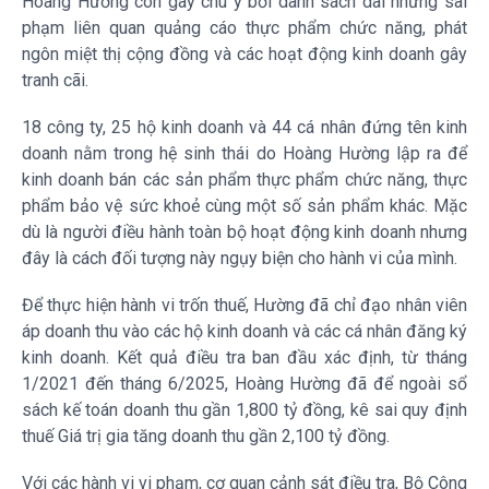
Hoàng Hường còn gây chú ý bởi danh sách dài những sai
phạm liên quan quảng cáo thực phẩm chức năng, phát
ngôn miệt thị cộng đồng và các hoạt động kinh doanh gây
tranh cãi.
18 công ty, 25 hộ kinh doanh và 44 cá nhân đứng tên kinh
doanh nằm trong hệ sinh thái do Hoàng Hường lập ra để
kinh doanh bán các sản phẩm thực phẩm chức năng, thực
phẩm bảo vệ sức khoẻ cùng một số sản phẩm khác. Mặc
dù là người điều hành toàn bộ hoạt động kinh doanh nhưng
đây là cách đối tượng này ngụy biện cho hành vi của mình.
Để thực hiện hành vi trốn thuế, Hường đã chỉ đạo nhân viên
áp doanh thu vào các hộ kinh doanh và các cá nhân đăng ký
kinh doanh. Kết quả điều tra ban đầu xác định, từ tháng
1/2021 đến tháng 6/2025, Hoàng Hường đã để ngoài sổ
sách kế toán doanh thu gần 1,800 tỷ đồng, kê sai quy định
thuế Giá trị gia tăng doanh thu gần 2,100 tỷ đồng.
Với các hành vi vi phạm, cơ quan cảnh sát điều tra, Bộ Công