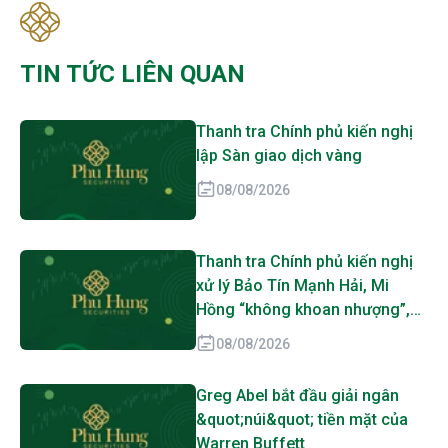
TIN TỨC LIÊN QUAN
Thanh tra Chính phủ kiến nghị
lập Sàn giao dịch vàng
08/08/2026
Thanh tra Chính phủ kiến nghị
xử lý Bảo Tín Mạnh Hải, Mi
Hồng “không khoan nhượng”,
SJC, PNJ, DOJI cũng bị gọi tên
08/08/2026
Greg Abel bắt đầu giải ngân
&quot;núi&quot; tiền mặt của
Warren Buffett