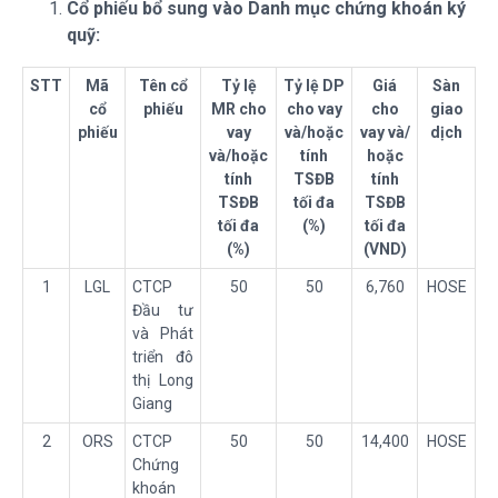
Cổ phiếu bổ sung vào Danh mục chứng khoán ký
quỹ:
STT
Mã
Tên cổ
Tỷ lệ
Tỷ lệ DP
Giá
Sàn
cổ
phiếu
MR cho
cho vay
cho
giao
phiếu
vay
và/hoặc
vay và/
dịch
và/hoặc
tính
hoặc
tính
TSĐB
tính
TSĐB
tối đa
TSĐB
tối đa
(%)
tối đa
(%)
(VND)
1
LGL
CTCP
50
50
6,760
HOSE
Đầu tư
và Phát
triển đô
thị Long
Giang
2
ORS
CTCP
50
50
14,400
HOSE
Chứng
khoán