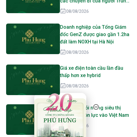
các chuyến đi của người Trung
Quốc
08/08/2026
Doanh nghiệp của Tổng Giám
đốc GenZ được giao gần 1.2ha
đất làm NOXH tại Hà Nội
08/08/2026
Giá xe điện toàn cầu lần đầu
thấp hơn xe hybrid
08/08/2026
20 Năm Thành Lập - Công Ty Chứng Khoán Phú
Aeon rút khỏi mảng siêu thị
Thái Lan, dồn lực vào Việt Nam
08/08/2026