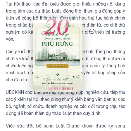
Tại hội thảo, các đại biểu được giới thiệu những nội dung
trọng tâm của dự thảo Luật, đồng thời tham gia đóng góp ý
kiến về công bố thông tin, đơn giản hóa thủ tục hành chính
20 Năm Thành Lập - Công Ty Chứng Khoán Phú
trong chào bán chứng khoán, giao dịch điện tử, cơ chế thử
nghiệm có kiểm soát và các giải pháp phát triển thị trường
vốn.
Các ý kiến thảo luận tập trung đánh giá tính đồng bộ, thống
nhất và khả thi của các quy định đề xuất, đồng thời đưa ra
nhiều kiến nghị nhằm nâng cao hiệu quả quản lý, tăng tính
minh bạch của thị trường và bảo vệ quyền lợi hợp pháp của
nhà đầu tư.
UBCKNN cho biết sẽ tiếp tục tổng hợp, nghiên cứu, tiếp thu
các ý kiến tại hội thảo cũng như ý kiến bằng văn bản từ các
bộ, ngành, tổ chức, doanh nghiệp và các đối tượng chịu tác
động để hoàn thiện dự thảo Luật theo quy định.
Việc sửa đổi, bổ sung Luật Chứng khoán được kỳ vọng