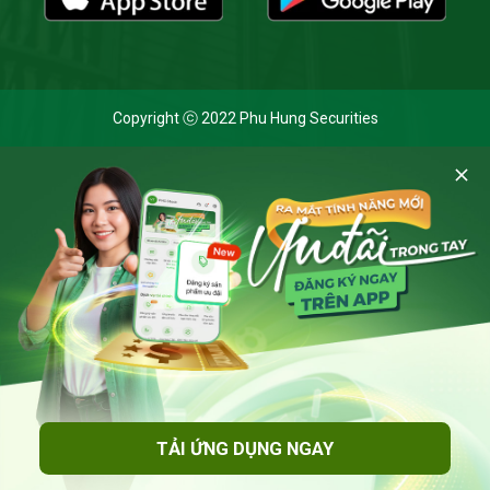
Copyright ⓒ 2022 Phu Hung Securities
Cookie và chính sách bảo mật
Bằng cách nhấp vào 'Cho phép cookie', bạn đồng ý với việc
lưu trữ tất cả các cookie trên thiết bị của mình và đồng ý
với
Thông báo Xử lý dữ liệu cá nhân
của Chứng khoán Phú
Hưng khi truy cập trang web này.
Cho phép cookies
TẢI ỨNG DỤNG NGAY