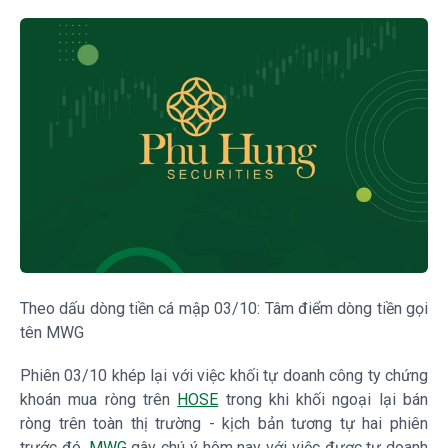
Theo dấu dòng tiền cá mập 03/10: Tâm điểm dòng tiền gọi
tên MWG
Phiên 03/10 khép lại với việc khối tự doanh công ty chứng
khoán mua ròng trên
HOSE
trong khi khối ngoại lại bán
ròng trên toàn thị trường - kịch bản tương tự hai phiên
trước đó.
MWG
gây chú ý hôm nay với việc được tự doanh