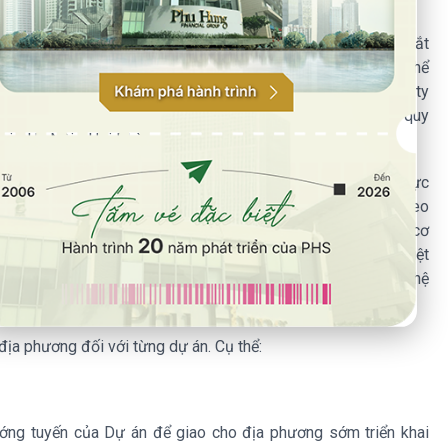
ừng, đất lúa.
, phối hợp với Bộ Giáo dục và Đào tạo, Tổng Công ty đường sắt
guồn nhân lực đường sắt Việt Nam; có lộ trình, kế hoạch cụ thể
uản lý, vận hành khai thác các tuyến đường sắt (Tổng công ty
 dựng để kịp thời bố trí vốn, đặt hàng, giao nhiệm vụ theo quy
ai - Hà Nội - Hải Phòng.
iao công nghệ: Tổng công ty đường sắt Việt Nam tiếp tục thực
ổ hợp công nghiệp đường sắt. Bộ Tài chính và Bộ Xây dựng theo
quyền về việc giao Tổng công ty đường sắt Việt Nam làm cơ
ệp Viễn thông Quân đội và Tập đoàn Bưu chính viễn thông Việt
hủ giao về việc tiếp nhận, phát triển, làm chủ công nghệ hệ
dự án đường sắt.
địa phương đối với từng dự án. Cụ thể:
ớng tuyến của Dự án để giao cho địa phương sớm triển khai