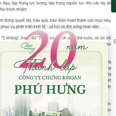
nh đạo, tập trung lực lượng, tập trung nguồn lực cho các dự án
hịu trách nhiệm.
 hành động quyết liệt, hiệu quả, bảo đảm hoàn thành các mục tiêu,
phục vụ phát triển kinh tế - xã hội và đời sống nhân dân.
 Năm Thành Lập - Công Ty Chứng Khoán Phú Hưng
 "2 không", trong đó "3 có": có lợi ích của Nhà nước, có lợi ích
 không tham nhũng, tiêu cực; không để thất thoát, lãng phí tài
dẫn Luật đường sắt; (ii) quy định việc giao nhiệm vụ, đặt hàng
ược giao nhiệm vụ, đặt hàng cung cấp dịch vụ, hàng hóa công
hi hành về thiết kế kỹ thuật tổng thể của dự án đầu tư xây dựng
 và phê duyệt Đề án tái cơ cấu Tổng công ty đường sắt Việt
o cáo Thủ tướng Chính phủ về nội dung này vào sáng ngày
 ngày 15/01/2026.
trường hợp thiếu vốn phải báo cáo Thủ tướng Chính phủ trước
ách nhiệm hướng dẫn, giải quyết các vướng mắc (nếu có) liên