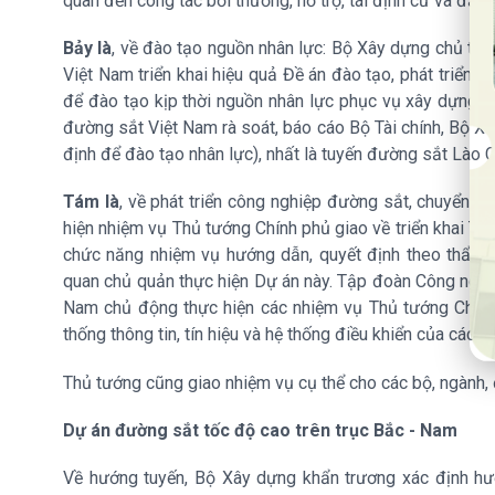
quan đến công tác bồi thường, hỗ trợ, tái định cư và đất r
Bảy là
, về đào tạo nguồn nhân lực: Bộ Xây dựng chủ trì
Việt Nam triển khai hiệu quả Đề án đào tạo, phát triển n
để đào tạo kịp thời nguồn nhân lực phục vụ xây dựng, q
đường sắt Việt Nam rà soát, báo cáo Bộ Tài chính, Bộ Xây
định để đào tạo nhân lực), nhất là tuyến đường sắt Lào C
Tám là
, về phát triển công nghiệp đường sắt, chuyển g
hiện nhiệm vụ Thủ tướng Chính phủ giao về triển khai T
chức năng nhiệm vụ hướng dẫn, quyết định theo thẩm 
quan chủ quản thực hiện Dự án này. Tập đoàn Công nghi
Nam chủ động thực hiện các nhiệm vụ Thủ tướng Chính p
thống thông tin, tín hiệu và hệ thống điều khiển của các 
Thủ tướng cũng giao nhiệm vụ cụ thể cho các bộ, ngành, 
Dự án đường sắt tốc độ cao trên trục Bắc - Nam
Về hướng tuyến, Bộ Xây dựng khẩn trương xác định hư