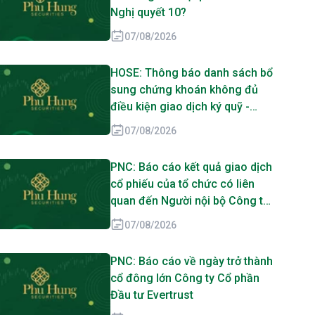
Nghị quyết 10?
07/08/2026
HOSE: Thông báo danh sách bổ
sung chứng khoán không đủ
điều kiện giao dịch ký quỹ -
DMX
07/08/2026
PNC: Báo cáo kết quả giao dịch
cổ phiếu của tổ chức có liên
quan đến Người nội bộ Công ty
Cổ phần Đầu tư Evertrust, Công
07/08/2026
ty TNHH MTV Thương mại Dịch
vụ Tân Lực Miền Nam
PNC: Báo cáo về ngày trở thành
cổ đông lớn Công ty Cổ phần
Đầu tư Evertrust