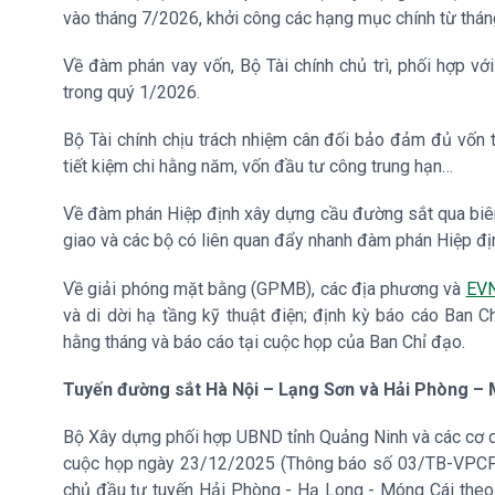
vào tháng 7/2026, khởi công các hạng mục chính từ thá
Về đàm phán vay vốn, Bộ Tài chính chủ trì, phối hợp 
trong quý 1/2026.
Bộ Tài chính chịu trách nhiệm cân đối bảo đảm đủ vốn t
tiết kiệm chi hằng năm, vốn đầu tư công trung hạn…
Về đàm phán Hiệp định xây dựng cầu đường sắt qua biên 
giao và các bộ có liên quan đẩy nhanh đàm phán Hiệp đị
Về giải phóng mặt bằng (GPMB), các địa phương và
EV
và di dời hạ tầng kỹ thuật điện; định kỳ báo cáo Ban 
hằng tháng và báo cáo tại cuộc họp của Ban Chỉ đạo.
Tuyến đường sắt Hà Nội – Lạng Sơn và Hải Phòng –
Bộ Xây dựng phối hợp UBND tỉnh Quảng Ninh và các cơ qu
cuộc họp ngày 23/12/2025 (Thông báo số 03/TB-VPCP) t
chủ đầu tư tuyến Hải Phòng - Hạ Long - Móng Cái theo 