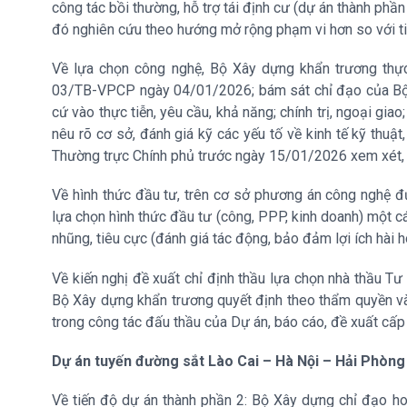
công tác bồi thường, hỗ trợ tái định cư (dự án thành phầ
đó nghiên cứu theo hướng mở rộng phạm vi hơn so với ti
Về lựa chọn công nghệ, Bộ Xây dựng khẩn trương thực
03/TB-VPCP ngày 04/01/2026; bám sát chỉ đạo của Bộ C
cứ vào thực tiễn, yêu cầu, khả năng; chính trị, ngoại gia
nêu rõ cơ sở, đánh giá kỹ các yếu tố về kinh tế kỹ thuậ
Thường trực Chính phủ trước ngày 15/01/2026 xem xét,
Về hình thức đầu tư, trên cơ sở phương án công nghệ đư
lựa chọn hình thức đầu tư (công, PPP, kinh doanh) một c
nhũng, tiêu cực (đánh giá tác động, bảo đảm lợi ích hài h
Về kiến nghị đề xuất chỉ định thầu lựa chọn nhà thầu T
Bộ Xây dựng khẩn trương quyết định theo thẩm quyền và
trong công tác đấu thầu của Dự án, báo cáo, đề xuất cấp
Dự án tuyến đường sắt Lào Cai – Hà Nội – Hải Phòng
Về tiến độ dự án thành phần 2: Bộ Xây dựng chỉ đạo h