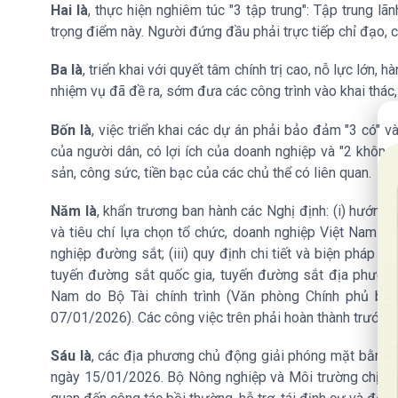
Hai là
, thực hiện nghiêm túc "3 tập trung": Tập trung lã
trọng điểm này. Người đứng đầu phải trực tiếp chỉ đạo, c
Ba là
, triển khai với quyết tâm chính trị cao, nỗ lực lớn,
nhiệm vụ đã đề ra, sớm đưa các công trình vào khai thác, 
20
Bốn là
, việc triển khai các dự án phải bảo đảm "3 có" và
của người dân, có lợi ích của doanh nghiệp và "2 không":
sản, công sức, tiền bạc của các chủ thể có liên quan.
Năm là
, khẩn trương ban hành các Nghị định: (i) hướng 
và tiêu chí lựa chọn tổ chức, doanh nghiệp Việt Nam đ
nghiệp đường sắt; (iii) quy định chi tiết và biện pháp t
tuyến đường sắt quốc gia, tuyến đường sắt địa phương
Nam do Bộ Tài chính trình (Văn phòng Chính phủ bá
07/01/2026). Các công việc trên phải hoàn thành trước
Sáu là
, các địa phương chủ động giải phóng mặt bằng; 
ngày 15/01/2026. Bộ Nông nghiệp và Môi trường chịu tr