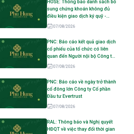
HOSE: Thông báo danh sách bổ
sung chứng khoán không đủ
điều kiện giao dịch ký quỹ -
DMX
07/08/2026
PNC: Báo cáo kết quả giao dịch
cổ phiếu của tổ chức có liên
quan đến Người nội bộ Công ty
Cổ phần Đầu tư Evertrust, Công
07/08/2026
ty TNHH MTV Thương mại Dịch
vụ Tân Lực Miền Nam
PNC: Báo cáo về ngày trở thành
cổ đông lớn Công ty Cổ phần
Đầu tư Evertrust
07/08/2026
RAL: Thông báo và Nghị quyết
HĐQT về việc thay đổi thời gian