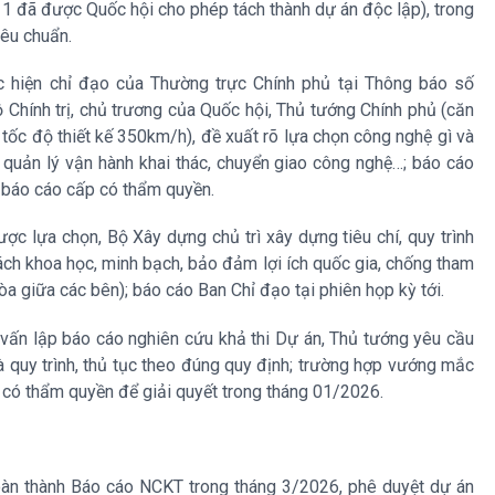
n 1 đã được Quốc hội cho phép tách thành dự án độc lập), trong
êu chuẩn.
 hiện chỉ đạo của Thường trực Chính phủ tại Thông báo số
hính trị, chủ trương của Quốc hội, Thủ tướng Chính phủ (căn
o; tốc độ thiết kế 350km/h), đề xuất rõ lựa chọn công nghệ gì và
t, quản lý vận hành khai thác, chuyển giao công nghệ…; báo cáo
 báo cáo cấp có thẩm quyền.
ợc lựa chọn, Bộ Xây dựng chủ trì xây dựng tiêu chí, quy trình
ách khoa học, minh bạch, bảo đảm lợi ích quốc gia, chống tham
òa giữa các bên); báo cáo Ban Chỉ đạo tại phiên họp kỳ tới.
ư vấn lập báo cáo nghiên cứu khả thi Dự án, Thủ tướng yêu cầu
 quy trình, thủ tục theo đúng quy định; trường hợp vướng mắc
 có thẩm quyền để giải quyết trong tháng 01/2026.
oàn thành Báo cáo NCKT trong tháng 3/2026, phê duyệt dự án