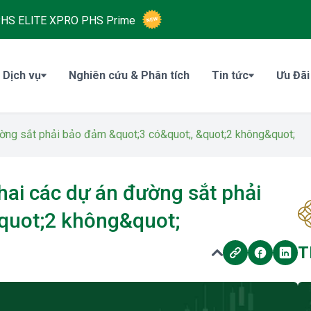
HS ELITE XPRO
PHS Prime
 Dịch vụ
Nghiên cứu & Phân tích
Tin tức
Ưu Đãi
ường sắt phải bảo đảm &quot;3 có&quot;, &quot;2 không&quot;
hai các dự án đường sắt phải
quot;2 không&quot;
T