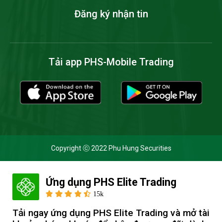
Đăng ký nhận tin
Tải app PHS-Mobile Trading
Copyright ⓒ 2022 Phu Hung Securities
Ứng dụng PHS Elite Trading
Cookie và chính sách bảo mật
15k
Bằng cách nhấp vào 'Cho phép cookie', bạn đồng ý với việc
Tải ngay ứng dụng PHS Elite Trading và mở tài 
lưu trữ tất cả các cookie trên thiết bị của mình và đồng ý