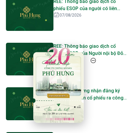
REE: Thông báo giao dịch cổ
phiếu ESOP của người có liên
quan đến Người nội bộ Nguyễn
07/08/2026
Ngọc Nhất Hạnh, Nguyễn Ngọc
Thái Bình, Nguyễn Thị Mai Thanh,
Nguyễn Văn Khoa
REE: Thông báo giao dịch cổ
20 Năm Thành Lập - Công Ty Chứng Khoán Phú
phiếu ESOP của Người nội bộ Đỗ
Quốc Vĩnh Khang, Hồ Trần Diệu
07/08/2026
Linh, Nguyễn Quang Quyền
RYG: Giấy chứng nhận đăng ký
chào bán thêm cổ phiếu ra công
chúng
07/08/2026