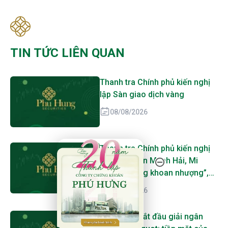
TIN TỨC LIÊN QUAN
Thanh tra Chính phủ kiến nghị
lập Sàn giao dịch vàng
08/08/2026
20 Năm Thành Lập - Công Ty Chứng Khoán Phú
Thanh tra Chính phủ kiến nghị
xử lý Bảo Tín Mạnh Hải, Mi
Hồng “không khoan nhượng”,
SJC, PNJ, DOJI cũng bị gọi tên
08/08/2026
Greg Abel bắt đầu giải ngân