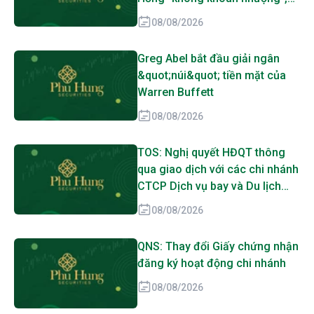
SJC, PNJ, DOJI cũng bị gọi tên
08/08/2026
Greg Abel bắt đầu giải ngân
&quot;núi&quot; tiền mặt của
Warren Buffett
08/08/2026
TOS: Nghị quyết HĐQT thông
qua giao dịch với các chi nhánh
CTCP Dịch vụ bay và Du lịch
biển Tân Cảng
08/08/2026
QNS: Thay đổi Giấy chứng nhận
đăng ký hoạt động chi nhánh
08/08/2026