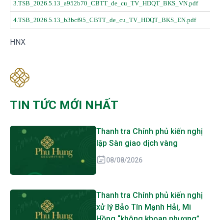
3.TSB_2026.5.13_a952b70_CBTT_de_cu_TV_HDQT_BKS_VN.pdf
4.TSB_2026.5.13_b3bcf95_CBTT_de_cu_TV_HDQT_BKS_EN.pdf
HNX
TIN TỨC MỚI NHẤT
Thanh tra Chính phủ kiến nghị
lập Sàn giao dịch vàng
08/08/2026
Thanh tra Chính phủ kiến nghị
xử lý Bảo Tín Mạnh Hải, Mi
Hồng “không khoan nhượng”,