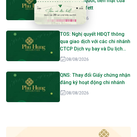
&quot;núi&quot; tiền mặt của
Warren Buffett
08/08/2026
TOS: Nghị quyết HĐQT thông
qua giao dịch với các chi nhánh
CTCP Dịch vụ bay và Du lịch
biển Tân Cảng
08/08/2026
QNS: Thay đổi Giấy chứng nhận
đăng ký hoạt động chi nhánh
08/08/2026