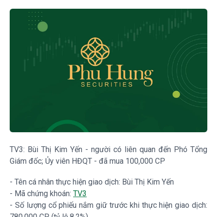
TV3: Bùi Thị Kim Yến - người có liên quan đến Phó Tổng
Giám đốc; Ủy viên HĐQT - đã mua 100,000 CP
- Tên cá nhân thực hiện giao dịch: Bùi Thị Kim Yến
- Mã chứng khoán:
TV3
- Số lượng cổ phiếu nắm giữ trước khi thực hiện giao dịch:
780,000 CP (tỷ lệ 8.2%)