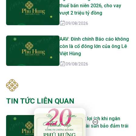
thuế bán niên 2026, cho vay
vượt 2 triệu tỷ đồng
09/08/2026
AAV: Đính chính Báo cáo không
còn là cổ đông lớn của ông Lê
Việt Hùng
09/08/2026
TIN TỨC LIÊN QUAN
20 Năm Thành Lập - Công Ty Chứng Khoán Phú
Lo xung đột lợi ích khi ngân
hàng quản tài sản bảo đảm trái
phiếu