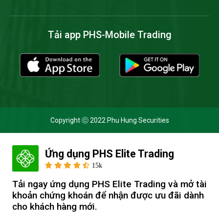
Tải app PHS-Mobile Trading
Copyright ⓒ 2022 Phu Hung Securities
Ứng dụng PHS Elite Trading
Cookie và chính sách bảo mật
15k
Bằng cách nhấp vào 'Cho phép cookie', bạn đồng ý với việc
Tải ngay ứng dụng PHS Elite Trading và mở tài 
lưu trữ tất cả các cookie trên thiết bị của mình và đồng ý
khoản chứng khoán để nhận được ưu đãi dành 
với
Thông báo Xử lý dữ liệu cá nhân
của Chứng khoán Phú
cho khách hàng mới.
Hưng khi truy cập trang web này.