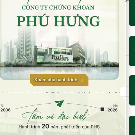
:
bảo tối đa
:
Giá cho vay và/hoặc tính
Sàn giao
TSĐB tối đa (VND)
dịch
Cũ
Mới
6,840
8,250
HOSE
14,500
19,760
HNX
22,900
26,620
HOSE
g Huy
28,080
26,910
HOSE
tính tài sản đảm bảo tối đa mới