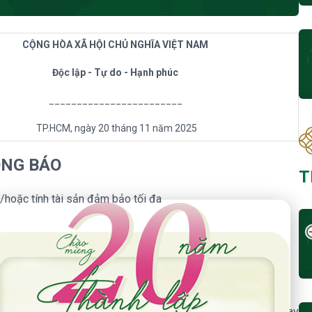
CỘNG HÒA XÃ HỘI CHỦ NGHĨA VIỆT NAM
Độc lập - Tự do - Hạnh phúc
________________________
TP.HCM, ngày 20 tháng 11 năm 2025
NG BÁO
T
à/hoặc tính tài sản đảm bảo tối đa
 Năm Thành Lập - Công Ty Chứng Khoán Phú Hưng
gày 20/11/2025
quyền mua của mã cổ phiếu TCH
 thông báo đến Quý khách hàng về việc thay đổi giá cho vay