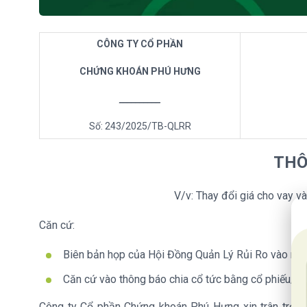
CÔNG TY CỔ PHẦN
CHỨNG KHOÁN PHÚ HƯNG
__________
Số: 243/2025/TB-QLRR
THÔ
V/v: Thay đổi giá cho vay v
20
Căn cứ:
Biên bản họp của Hội Đồng Quản Lý Rủi Ro vào n
Căn cứ vào thông báo chia cổ tức bằng cổ phiếu/ 
Công ty Cổ phần Chứng khoán Phú Hưng xin trân trọng