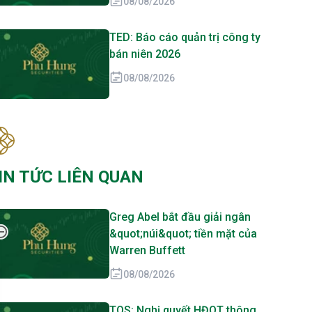
08/08/2026
TED: Báo cáo quản trị công ty
bán niên 2026
08/08/2026
IN TỨC LIÊN QUAN
Greg Abel bắt đầu giải ngân
&quot;núi&quot; tiền mặt của
Warren Buffett
08/08/2026
TOS: Nghị quyết HĐQT thông