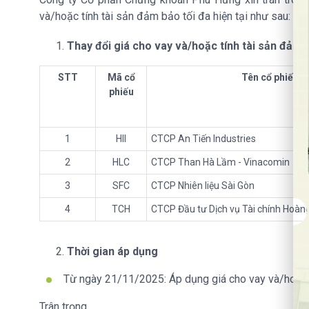
và/hoặc tính tài sản đảm bảo tối đa hiện tại như sau
Thay đổi giá cho vay và/hoặc tính tài sản đảm 
STT
Mã cổ
Tên cổ phiếu
phiếu
1
HII
CTCP An Tiến Industries
2
HLC
CTCP Than Hà Lầm - Vinacomin
3
SFC
CTCP Nhiên liệu Sài Gòn
4
TCH
CTCP Đầu tư Dịch vụ Tài chính Hoàn
Thời gian áp dụng
Từ ngày 21/11/2025: Áp dụng giá cho vay và/hoặc 
Trân trọng.