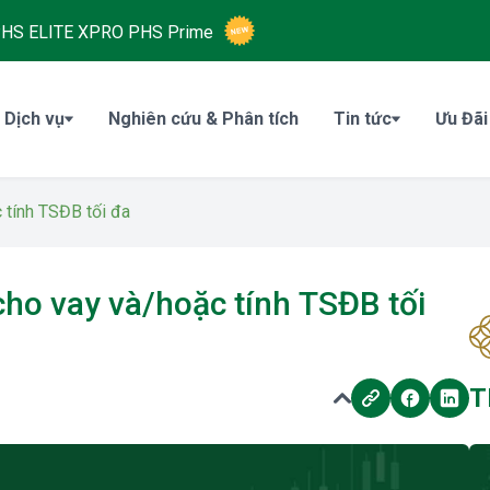
HS ELITE XPRO
PHS Prime
 Dịch vụ
Nghiên cứu & Phân tích
Tin tức
Ưu Đãi
 tính TSĐB tối đa
cho vay và/hoặc tính TSĐB tối
T