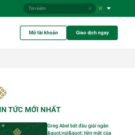
|
VI
Mở tài khoản
Giao dịch ngay
IN TỨC MỚI NHẤT
Greg Abel bắt đầu giải ngân
&quot;núi&quot; tiền mặt của