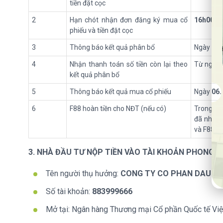
tiền đặt cọc
2
Hạn chót nhận đơn đăng ký mua cổ
16h00
n
phiếu và tiền đặt cọc
3
Thông báo kết quả phân bổ
Ngày
29.
4
Nhận thanh toán số tiền còn lại theo
Từ ngày
kết quả phân bổ
5
Thông báo kết quả mua cổ phiếu
Ngày
06.
6
F88 hoàn tiền cho NĐT (nếu có)
Trong vò
đã nhận 
và F88 ho
3. NHÀ ĐẦU TƯ NỘP TIỀN VÀO TÀI KHOẢN PHONG 
Tên người thụ hưởng:
CONG TY CO PHAN DAU TU
Số tài khoản:
883999666
Mở tại: Ngân hàng Thương mại Cổ phần Quốc tế Việ