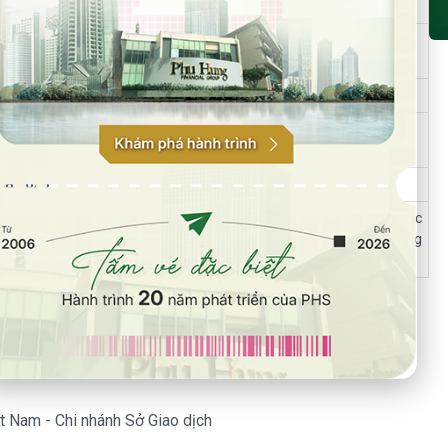
gày
27.07.2026
07.2026
30.07.2026
đến chậm nhất
16h00
ngày
04.08.2026
08.2026
ng 10 ngày kể từ ngày F88 nhận được công văn của UBCKNN về việc
được hồ sơ báo cáo kết quả chào bán thêm cổ phiếu ra công chúng
àn tất thủ tục để giải tỏa số tiền thu được từ đợt chào bán
TỎA
 F88
t Nam - Chi nhánh Sở Giao dịch