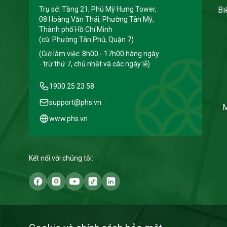
Trụ sở: Tầng 21, Phú Mỹ Hưng Tower,
Bi
08 Hoàng Văn Thái, Phường Tân Mỹ,
Thành phố Hồ Chí Minh
(cũ: Phường Tân Phú, Quận 7)
(Giờ làm việc: 8h00 - 17h00 hàng ngày
- trừ thứ 7, chủ nhật và các ngày lễ)
1900 25 23 58
support@phs.vn
M
www.phs.vn
Kết nối với chúng tôi: