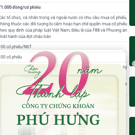
71.000 đồng/cổ phiếu
Các tổ chức, cá nhân trong và ngoài nước có nhu cầu mua cổ phiếu,
không thuộc các đối tượng bị cấm hoặc hạn chế quyền mua cổ phiếu
theo quy định của pháp luật Việt Nam, Điều lệ của F88 và Phương án
phát hành của đợt chào bán
100 cổ phiếu/NĐT
 Năm Thành Lập - Công Ty Chứng Khoán Phú Hưng
100 cổ phiếu
Được tính bằng giá chào bán nhân với số lượng cổ phiếu đăng ký
mua
NĐT đăng ký mua và đặt cọc 10% tổng giá trị đăng ký mua để được
phân bổ quyền mua cổ phiếu
n
06.07.2026
đến
16h00
ngày
27.07.2026