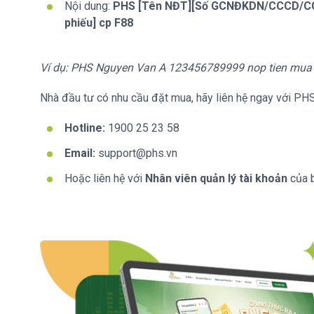
Nội dung:
PHS [Tên NĐT][Số GCNĐKDN/CCCD/CC/M
phiếu] cp F88
Ví dụ: PHS Nguyen Van A 123456789999 nop tien mua
Nhà đầu tư có nhu cầu đặt mua, hãy liên hệ ngay với PH
Hotline:
1900 25 23 58
Email:
support@phs.vn
Hoặc liên hệ với
Nhân viên quản lý tài khoản
của 