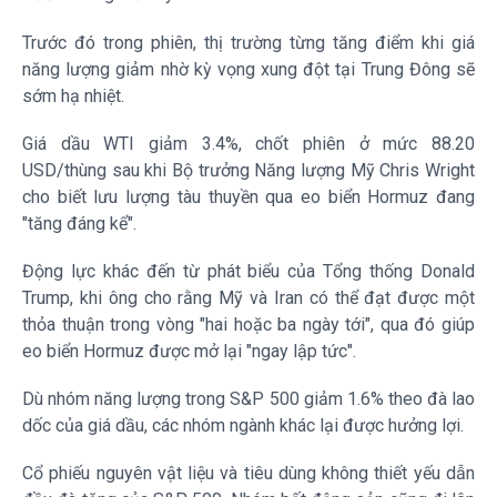
Trước đó trong phiên, thị trường từng tăng điểm khi giá
năng lượng giảm nhờ kỳ vọng xung đột tại Trung Đông sẽ
sớm hạ nhiệt.
Giá dầu WTI giảm 3.4%, chốt phiên ở mức 88.20
USD/thùng sau khi Bộ trưởng Năng lượng Mỹ Chris Wright
cho biết lưu lượng tàu thuyền qua eo biển Hormuz đang
"tăng đáng kể".
Động lực khác đến từ phát biểu của Tổng thống Donald
Trump, khi ông cho rằng Mỹ và Iran có thể đạt được một
thỏa thuận trong vòng "hai hoặc ba ngày tới", qua đó giúp
eo biển Hormuz được mở lại "ngay lập tức".
Dù nhóm năng lượng trong S&P 500 giảm 1.6% theo đà lao
dốc của giá dầu, các nhóm ngành khác lại được hưởng lợi.
Cổ phiếu nguyên vật liệu và tiêu dùng không thiết yếu dẫn