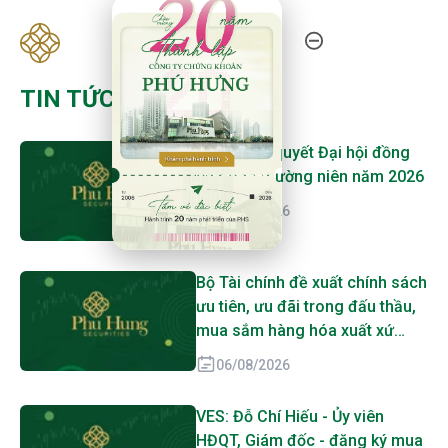
20 Năm Thành Lập - Công Ty Chứng Khoán Phú
TIN TỨC MỚI NHẤT
RCC: Nghị quyết Đại hội đồng
cổ đông thường niên năm 2026
06/08/2026
Bộ Tài chính đề xuất chính sách
ưu tiên, ưu đãi trong đấu thầu,
mua sắm hàng hóa xuất xứ
trong nước
06/08/2026
VES: Đỗ Chí Hiếu - Ủy viên
HĐQT, Giám đốc - đăng ký mua