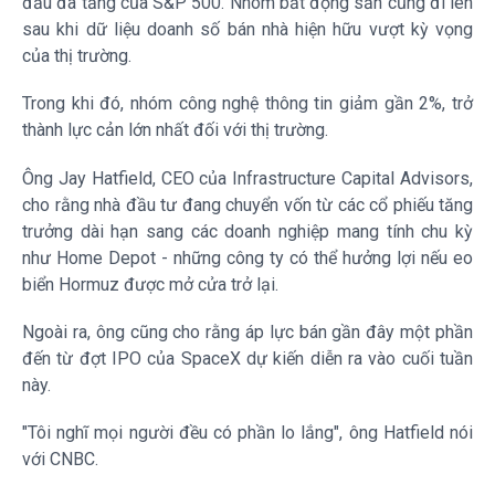
đầu đà tăng của S&P 500. Nhóm bất động sản cũng đi lên
sau khi dữ liệu doanh số bán nhà hiện hữu vượt kỳ vọng
của thị trường.
Trong khi đó, nhóm công nghệ thông tin giảm gần 2%, trở
thành lực cản lớn nhất đối với thị trường.
Ông Jay Hatfield,
CEO của
Infrastructure Capital Advisors,
cho rằng nhà đầu tư đang chuyển vốn từ các cổ phiếu tăng
trưởng dài hạn sang các doanh nghiệp mang tính chu kỳ
như Home Depot - những công ty có thể hưởng lợi nếu eo
biển Hormuz được mở cửa trở lại.
Ngoài ra, ông cũng cho rằng áp lực bán gần đây một phần
đến từ đợt IPO của SpaceX dự kiến diễn ra vào cuối tuần
này.
"Tôi nghĩ mọi người đều có phần lo lắng", ông Hatfield nói
với CNBC.