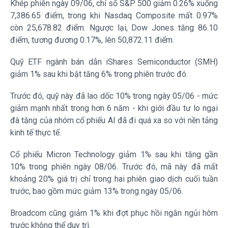
Khép phiên ngày 09/06, chỉ số S&P 500 giảm 0.26% xuống
7,386.65 điểm, trong khi Nasdaq Composite mất 0.97%
còn 25,678.82 điểm. Ngược lại, Dow Jones tăng 86.10
điểm, tương đương 0.17%, lên 50,872.11 điểm.
Quỹ ETF ngành bán dẫn iShares Semiconductor (SMH)
giảm 1% sau khi bật tăng 6% trong phiên trước đó.
Trước đó, quỹ này đã lao dốc 10% trong ngày 05/06 - mức
giảm mạnh nhất trong hơn 6 năm - khi giới đầu tư lo ngại
đà tăng của nhóm cổ phiếu AI đã đi quá xa so với nền tảng
kinh tế thực tế.
Cổ phiếu Micron Technology giảm 1% sau khi tăng gần
10% trong phiên ngày 08/06. Trước đó, mã này đã mất
khoảng 20% giá trị chỉ trong hai phiên giao dịch cuối tuần
trước, bao gồm mức giảm 13% trong ngày 05/06.
Broadcom cũng giảm 1% khi đợt phục hồi ngắn ngủi hôm
trước không thể duy trì.