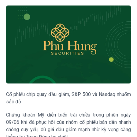
Cổ phiếu chip quay đầu giảm, S&P 500 và Nasdaq nhuốm
sắc đỏ
Chứng khoán Mỹ diễn biến trái chiều trong phiên ngày
09/06 khi đà phục hồi của nhóm cổ phiếu bán dẫn nhanh
chóng suy yếu, dù giá dầu giảm mạnh nhờ kỳ vọng căng
thẳng tại Trung Đông hạ nhiệt.