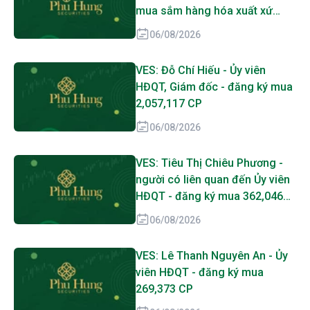
mua sắm hàng hóa xuất xứ
trong nước
06/08/2026
VES: Đỗ Chí Hiếu - Ủy viên
HĐQT, Giám đốc - đăng ký mua
2,057,117 CP
06/08/2026
VES: Tiêu Thị Chiêu Phương -
người có liên quan đến Ủy viên
HĐQT - đăng ký mua 362,046
CP
06/08/2026
VES: Lê Thanh Nguyên An - Ủy
viên HĐQT - đăng ký mua
269,373 CP