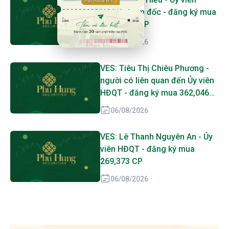
HĐQT, Giám đốc - đăng ký mua
2,057,117 CP
06/08/2026
VES: Tiêu Thị Chiêu Phương -
người có liên quan đến Ủy viên
HĐQT - đăng ký mua 362,046
CP
06/08/2026
VES: Lê Thanh Nguyên An - Ủy
viên HĐQT - đăng ký mua
269,373 CP
06/08/2026