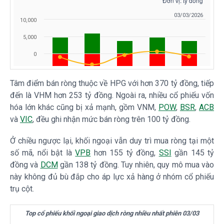
Tâm điểm bán ròng thuộc về
HPG
với hơn 370 tỷ đồng, tiếp
đến là
VHM
hơn 253 tỷ đồng. Ngoài ra, nhiều cổ phiếu vốn
hóa lớn khác cũng bị xả mạnh, gồm VNM,
POW
,
BSR
,
ACB
và
VIC
, đều ghi nhận mức bán ròng trên 100 tỷ đồng.
Ở chiều ngược lại, khối ngoại vẫn duy trì mua ròng tại một
số mã, nổi bật là
VPB
hơn 155 tỷ đồng,
SSI
gần 145 tỷ
đồng và
DCM
gần 138 tỷ đồng. Tuy nhiên, quy mô mua vào
này không đủ bù đắp cho áp lực xả hàng ở nhóm cổ phiếu
trụ cột.
Top cổ phiếu khối ngoại giao dịch ròng nhiều nhất phiên 03/03