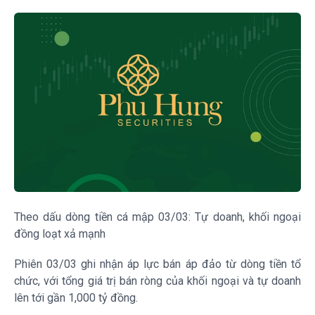
Theo dấu dòng tiền cá mập 03/03: Tự doanh, khối ngoại
đồng loạt xả mạnh
Phiên 03/03 ghi nhận áp lực bán áp đảo từ dòng tiền tổ
chức, với tổng giá trị bán ròng của khối ngoại và tự doanh
lên tới gần 1,000 tỷ đồng.