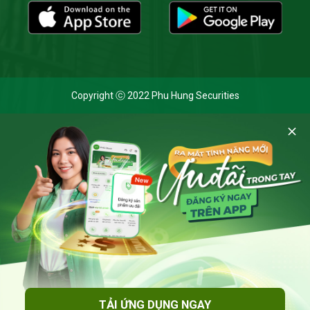
Copyright ⓒ 2022 Phu Hung Securities
Cookie và chính sách bảo mật
Bằng cách nhấp vào 'Cho phép cookie', bạn đồng ý với việc
lưu trữ tất cả các cookie trên thiết bị của mình và đồng ý
với
Thông báo Xử lý dữ liệu cá nhân
của Chứng khoán Phú
Hưng khi truy cập trang web này.
Cho phép cookies
TẢI ỨNG DỤNG NGAY