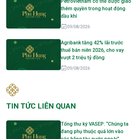
Petrovietnam có thể được giao
thêm quyền trong hoạt động
dầu khí
09/08/2026
Agribank tăng 42% lãi trước
thuế bán niên 2026, cho vay
vượt 2 triệu tỷ đồng
09/08/2026
TIN TỨC LIÊN QUAN
Tổng thư ký VASEP: “Chúng ta
đang phụ thuộc quá lớn vào
các hãng tàu nước ngoài”