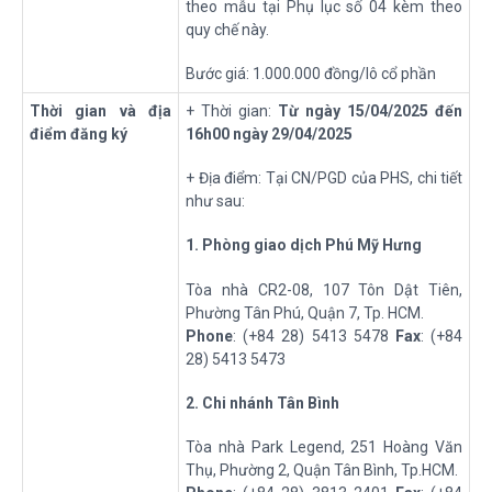
theo mẫu tại Phụ lục số 04 kèm theo
quy chế này.
Bước giá: 1.000.000 đồng/lô cổ phần
Thời gian và địa
+ Thời gian:
Từ ngày
15
/
04
/202
5
đến
điểm đăng ký
16h00
ngày
29
/
04
/202
5
+ Địa điểm: Tại CN/PGD của PHS, chi tiết
như sau:
1
. Phòng giao dịch Phú Mỹ Hưng
Tòa nhà CR2-08, 107 Tôn Dật Tiên,
Phường Tân Phú, Quận 7, Tp. HCM.
Phone
: (+84 28) 5413 5478
Fax
: (+84
28) 5413 5473
2
. Chi nhánh Tân Bình
Tòa nhà Park Legend, 251 Hoàng Văn
Thụ, Phường 2, Quận Tân Bình, Tp.HCM.