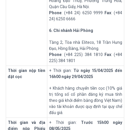
Hoàng Đạo Thúy, Phường Trung Hòa,
Quận Cầu Giấy, Hà Nội.
Phone
: (+84 24) 6250 9999
Fax
: (+84
24) 6250 6666
6
. Chi nhánh Hải Phòng
Tầng 2, Tòa nhà Eliteco, 18 Trần Hưng
Đạo, Hồng Bàng, Hải Phòng.
Phone
: (+84 225) 384 1810
Fax
: (+84
225) 384 1801
Thời gian nộp tiền
+ Thời gian:
Từ ngày
15
/
04
/202
5
đến
đặt cọc
16
h
00
ngày
29
/
04
/202
5
+ Khách hàng chuyển tiền cọc (10% giá
trị tổng số cổ phần đăng ký mua tính
theo giá khởi điểm bằng đồng Việt Nam)
vào tài khoản được quy định tại quy chế
đấu giá.
Thời gian và địa
+ Thời gian:
Trước 15h00 ngày
điểm nộp Phiếu
08/05/2025