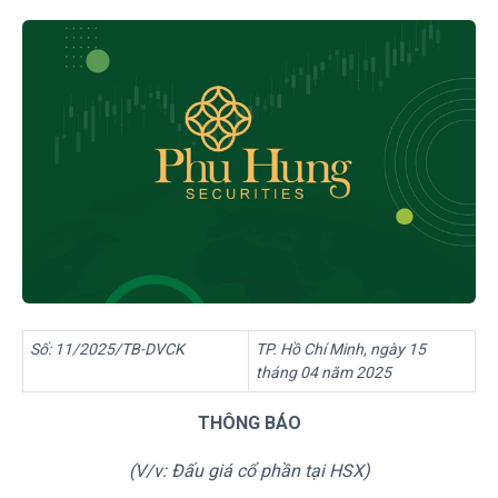
Số: 11/2025/TB-DVCK
TP. Hồ Chí Minh, ngày
15
tháng
04
năm 202
5
THÔNG BÁO
(V/v:
Đấu giá cổ phần
tại H
SX
)