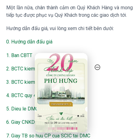
Một lần nữa, chân thành cảm ơn Quý Khách Hàng và mong
tiếp tục được phục vụ Quý Khách trong các giao dịch tới.
Hướng dẫn đấu giá, vui lòng xem chi tiết bên dưới:
0. Hướng dẫn đấu giá
1. Ban CBTT
20 Năm Thành Lập - Công Ty Chứng Khoán Phú
2. BCTC kiem toan 2022 DMC
3. BCTC kiem toan 2023 DMC
4. BCTC quy 4.2024 DMC
5. Dieu le DMC
6. Giay CNKD DMC
7. Giay TB so huu CP cua SCIC tai DMC