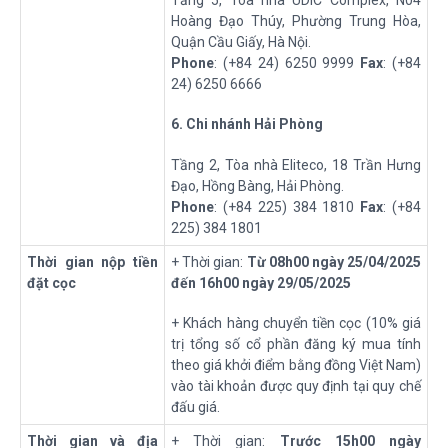
Tầng 5, Tòa nhà UDIC Complex, N04
Hoàng Đạo Thúy, Phường Trung Hòa,
Quận Cầu Giấy, Hà Nội.
Phone
: (+84 24) 6250 9999
Fax
: (+84
24) 6250 6666
6
. Chi nhánh Hải Phòng
Tầng 2, Tòa nhà Eliteco, 18 Trần Hưng
Đạo, Hồng Bàng, Hải Phòng.
Phone
: (+84 225) 384 1810
Fax
: (+84
225) 384 1801
Thời gian nộp tiền
+ Thời gian:
Từ
08h00
ngày
25
/
04
/202
5
đặt cọc
đến
16
h
00
ngày
29
/
05
/202
5
+ Khách hàng chuyển tiền cọc (10% giá
trị tổng số cổ phần đăng ký mua tính
theo giá khởi điểm bằng đồng Việt Nam)
vào tài khoản được quy định tại quy chế
đấu giá.
Thời gian và địa
+ Thời gian:
Trước 15h00 ngày