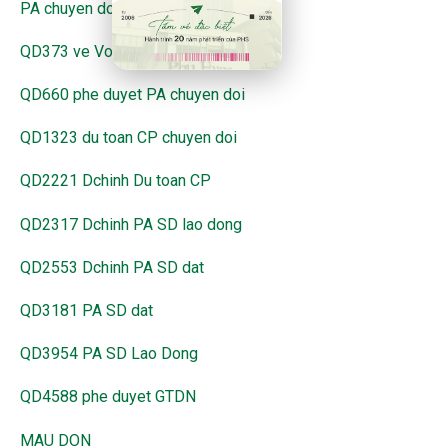
PA chuyen doi
QD373 ve Von dieu le gia CP
QD660 phe duyet PA chuyen doi
QD1323 du toan CP chuyen doi
QD2221 Dchinh Du toan CP
QD2317 Dchinh PA SD lao dong
QD2553 Dchinh PA SD dat
QD3181 PA SD dat
QD3954 PA SD Lao Dong
QD4588 phe duyet GTDN
MAU DON