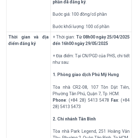
phần đã đăng ký
.
Bước giá: 100 đồng/cổ phần
Bước khối lượng: 100 cổ phần
Thời gian và địa
+ Thời gian:
Từ
08h00
ngày
25
/
04
/202
5
điểm đăng ký
đến
16h00
ngày
29
/
05
/202
5
+ Địa điểm: Tại CN/PGD của PHS, chi tiết
như sau:
1
. Phòng giao dịch Phú Mỹ Hưng
Tòa nhà CR2-08, 107 Tôn Dật Tiên,
Phường Tân Phú, Quận 7, Tp. HCM.
Phone
: (+84 28) 5413 5478
Fax
: (+84
28) 5413 5473
2
. Chi nhánh Tân Bình
Tòa nhà Park Legend, 251 Hoàng Văn
Thụ, Phường 2, Quận Tân Bình, Tp.HCM.