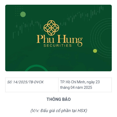
Số: 14/2025/TB-DVCK
TP. Hồ Chí Minh, ngày 23
tháng 04 năm 2025
THÔNG BÁO
(V/v:
Đấu giá cổ phần
tại H
SX
)