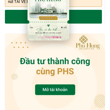
nút TẢI VỀ bên dưới.
TẢI VỀ