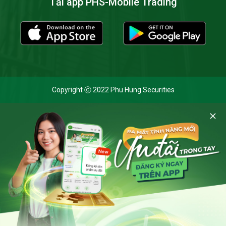
Tải app PHS-Mobile Trading
Copyright ⓒ 2022 Phu Hung Securities
Cookie và chính sách bảo mật
Bằng cách nhấp vào 'Cho phép cookie', bạn đồng ý với việc
lưu trữ tất cả các cookie trên thiết bị của mình và đồng ý
với
Thông báo Xử lý dữ liệu cá nhân
của Chứng khoán Phú
Hưng khi truy cập trang web này.