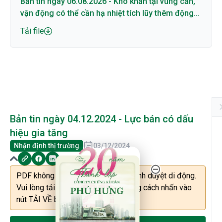
Bản tin ngày 06.08.2026 - Khó khăn tại vùng cản,
vận động có thể cần hạ nhiệt tích lũy thêm động
lượng
Tải file
Bản tin ngày 04.12.2024 - Lực bán có dấu
hiệu gia tăng
Nhận định thị trường
03/12/2024
20 Năm Thành Lập - Công Ty Chứng Khoán Phú
PDF không thể được hiển thị trên trình duyệt di động.
Vui lòng tải file về máy để xem bằng cách nhấn vào
nút TẢI VỀ bên dưới.