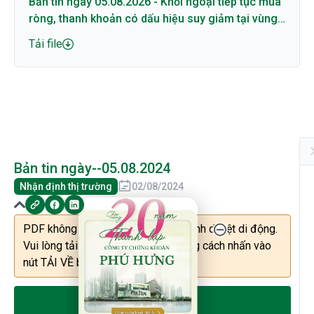
Bản tin ngày 05.08.2026 - Khối ngoại tiếp tục mua
ròng, thanh khoản có dấu hiệu suy giảm tại vùng
cản
Tải file
Bản tin ngày--05.08.2024
Nhận định thị trường
02/08/2024
20 Năm Thành Lập - Công Ty Chứng Khoán Phú
PDF không thể được hiển thị trên trình duyệt di động.
Vui lòng tải file về máy để xem bằng cách nhấn vào
nút TẢI VỀ bên dưới.
TẢI VỀ