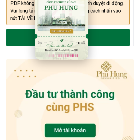
PDF không thể được hiển thị trên trình duyệt di động.
Vui lòng tải file về máy để xem bằng cách nhấn vào
nút TẢI VỀ bên dưới.
TẢI VỀ