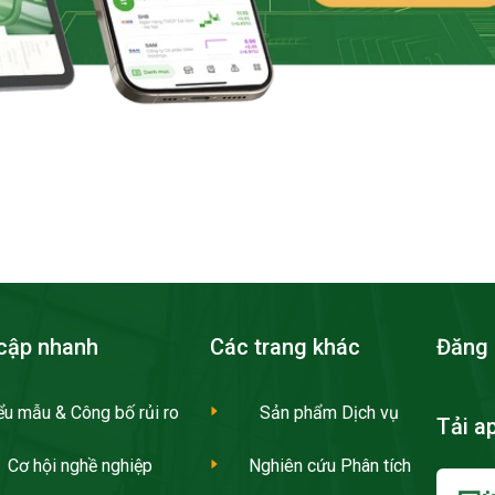
cập nhanh
Các trang khác
Đăng 
ểu mẫu & Công bố rủi ro
Sản phẩm Dịch vụ
Tải a
Cơ hội nghề nghiệp
Nghiên cứu Phân tích