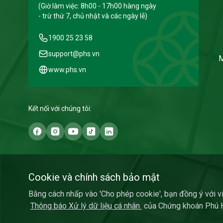
(Giờ làm việc: 8h00 - 17h00 hàng ngày
- trừ thứ 7, chủ nhật và các ngày lễ)
1900 25 23 58
support@phs.vn
M
www.phs.vn
Kết nối với chúng tôi:
Cookie và chính sách bảo mật
Bằng cách nhấp vào 'Cho phép cookie', bạn đồng ý với việ
Thông báo Xử lý dữ liệu cá nhân
của Chứng khoán Phú Hư
Copyright ⓒ 2022 Phu Hung Securities