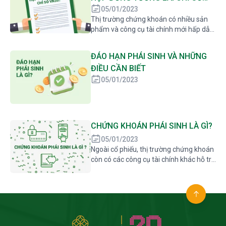
bán HĐTL chỉ số nếu kỳ vọng chỉ số
VN30
05/01/2023
giảm.
Thị trường chứng khoán có nhiều sản
phẩm và công cụ tài chính mới hấp dẫn,
mang lại cơ hội sinh lời, an toàn với mức
rủi ro thấp. Dựa trên chỉ số chứng
ĐÁO HẠN PHÁI SINH VÀ NHỮNG
khoán, hợp đồng tương lai được thiết
ĐIỀU CẦN BIẾT
lập, thu hút nhiều nhà đầu tư. Vậy hợp
đồng tương lai chỉ số VN30 là gì? Hãy
05/01/2023
cùng theo dõi bài viết dưới đây của PHS
để tìm hiểu rõ hơn về hợp đồng tương lai
chỉ số VN30 này nhé.
CHỨNG KHOÁN PHÁI SINH LÀ GÌ?
05/01/2023
Ngoài cổ phiếu, thị trường chứng khoán
còn có các công cụ tài chính khác hỗ trợ
Nhà đầu tư sinh lợi nhuận, điển hình
phải kể đến sản phẩm Chứng khoán
phái sinh (CKPS). So với cổ phiếu phải
chờ T+2 hàng về tài khoản & chỉ có lời
trong chiều tăng, phái sinh đem đến cho
bạn cơ hội có lời trong cả 2 chiều