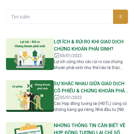
LỢI ÍCH & RỦI RO KHI GIAO DỊCH
CHỨNG KHOÁN PHÁI SINH?
05/01/2023
Lợi ích cũng như các rủi ro của chứng
khoán phái sinh như thế nào là thắc
mắc chung của rất nhiều người trước
khi lựa chọn đầu tư vào thị trường này.
SỰ KHÁC NHAU GIỮA GIAO DỊCH
Cùng PHS giới thiệu các ưu và nhược
CỔ PHIẾU & CHỨNG KHOÁN PHÁI
điểm của chứng khoán phái sinh để các
nhà đầu tư cân nhắc lựa chọn nhé!
SINH?
05/01/2023
Các Hợp đồng tương lai (HĐTL) cũng có
những bảng giá riêng, Nhà đầu tư (NĐT)
sẽ dựa vào kỳ vọng của mình về sự tăng
hay giảm chỉ số để đặt lệnh và khớp
NHỮNG THÔNG TIN CẦN BIẾT VỀ
lệnh giao dịch. NĐT kỳ vọng chỉ số tăng
HỢP ĐỒNG TƯƠNG LAI CHỈ SỐ
sẽ mua HĐTL chỉ số, ngược lại, NĐT sẽ