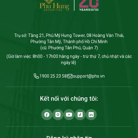
tăng/giảm của thị trường, giao dịch
trong ngày (T+0), tỷ lệ đòn bẩy vượt
trội. Cùng PHS tìm hiều về chứng khoán
phái sinh qua bài viết dưới đây:
Trụ sở: Tầng 21, Phú Mỹ Hưng Tower, 08 Hoàng Văn Thái,
Phường Tân Mỹ, Thành phố Hồ Chí Minh
(cũ: Phường Tân Phú, Quận 7)
(Giờ làm việc: 8h00 - 17h00 hàng ngày - trừ thứ 7, chủ nhật và các
ngày lễ)
1900 25 23 58
support@phs.vn
Kết nối với chúng tôi: