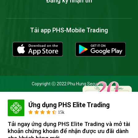
Đăng ký nhận tin
Tải app PHS-Mobile Trading
Copyright ⓒ 2022 Phu Hung Securities
Ứng dụng PHS Elite Trading
Cookie và chính sách bảo mật
15k
Bằng cách nhấp vào 'Cho phép cookie', bạn đồng ý với việc
Tải ngay ứng dụng PHS Elite Trading và mở tài 
lưu trữ tất cả các cookie trên thiết bị của mình và đồng ý
khoản chứng khoán để nhận được ưu đãi dành 
với
Thông báo Xử lý dữ liệu cá nhân
của Chứng khoán Phú