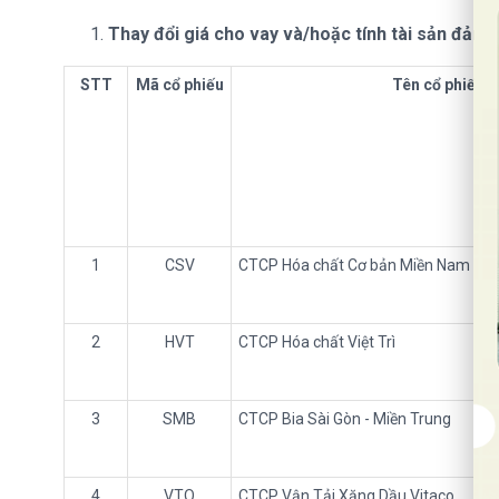
Thay đổi giá cho vay và/hoặc tính tài sản đảm 
STT
Mã cổ phiếu
Tên cổ phiếu
1
CSV
CTCP Hóa chất Cơ bản Miền Nam
2
HVT
CTCP Hóa chất Việt Trì
3
SMB
CTCP Bia Sài Gòn - Miền Trung
4
VTO
CTCP Vận Tải Xăng Dầu Vitaco