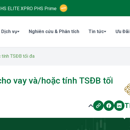
HS ELITE XPRO
PHS Prime
 Dịch vụ
Nghiên cứu & Phân tích
Tin tức
Ưu Đãi
 tính TSĐB tối đa
cho vay và/hoặc tính TSĐB tối
T