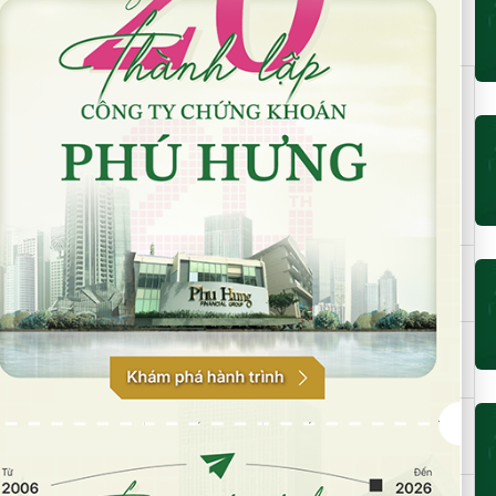
bảo tối đa
:
Giá cho vay và/hoặc tính
Sàn giao
TSĐB tối đa (VND)
dịch
Cũ
Mới
50,180
61,750
HOSE
118,800
137,200
HNX
46,600
56,480
HOSE
16,770
20,080
HOSE