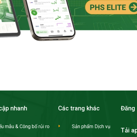
cập nhanh
Các trang khác
Đăng 
ểu mẫu & Công bố rủi ro
Sản phẩm Dịch vụ
Tải a