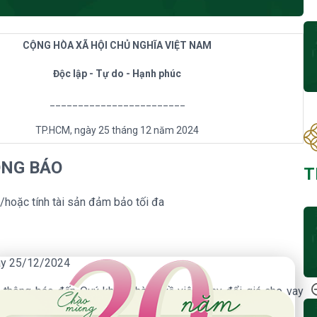
CỘNG HÒA XÃ HỘI CHỦ NGHĨA VIỆT NAM
Độc lập - Tự do - Hạnh phúc
________________________
TP.HCM, ngày 25 tháng 12 năm 2024
NG BÁO
T
à/hoặc tính tài sản đảm bảo tối đa
gày 25/12/2024
 Năm Thành Lập - Công Ty Chứng Khoán Phú Hưng
 thông báo đến Quý khách hàng về việc thay đổi giá cho vay