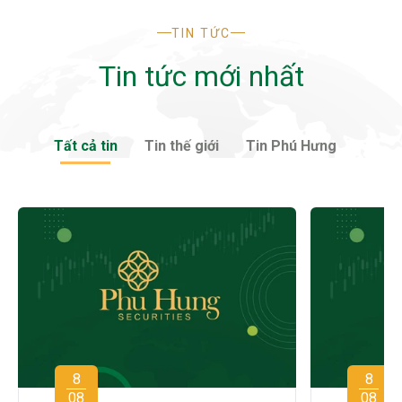
TIN TỨC
Tin tức mới nhất
Tất cả tin
Tin thế giới
Tin Phú Hưng
8
8
08
08