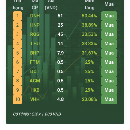
Thứ
Mã
Giá
Mức
Mua
hạng
CP
(VND)
tăng
1
DNH
51
50.44%
Mua
2
HNP
25
38.89%
Mua
3
RGG
45
33.53%
Mua
4
THU
14
33.33%
Mua
5
BHP
7.9
31.67%
Mua
6
FTM
0.5
25%
Mua
7
DCT
0.5
25%
Mua
8
ACM
0.5
25%
Mua
9
HKB
0.5
25%
Mua
10
VHH
4.8
23.08%
Mua
Cổ Phiếu : Giá x 1.000 VND