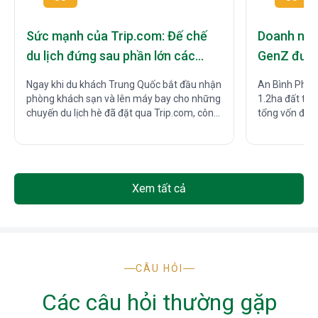
Sức mạnh của Trip.com: Đế chế
Doanh ngh
du lịch đứng sau phần lớn các
GenZ được
chuyến đi của người Trung Quốc
NOXH tại 
Ngay khi du khách Trung Quốc bắt đầu nhận
An Bình Phát 
phòng khách sạn và lên máy bay cho những
1.2ha đất tạ
chuyến du lịch hè đã đặt qua Trip.com, công
tổng vốn đầu 
ty du lịch trực tuyến lớn nhất nước này lại
đón nhận một tin không mấy dễ chịu.
Xem tất cả
CÂU HỎI
Các câu hỏi thường gặp