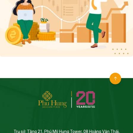
Trụ sở: Tầng 21, Phú Mỹ Hưng Tower, 08 Hoàng Văn Thái,